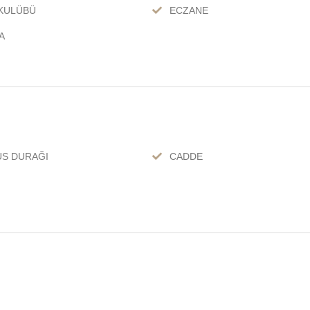
KULÜBÜ
ECZANE
A
S DURAĞI
CADDE