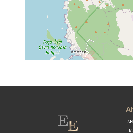
Al
AN
HA