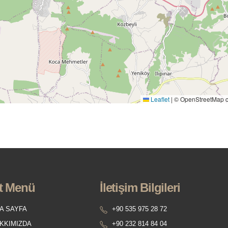
Leaflet
|
© OpenStreetMap co
t Menü
İletişim Bilgileri
A SAYFA
+90 535 975 28 72
KKIMIZDA
+90 232 814 84 04