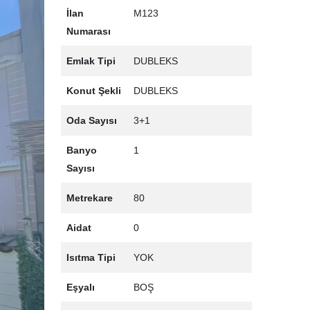
İlan
M123
Numarası
Emlak Tipi
DUBLEKS
Konut Şekli
DUBLEKS
Oda Sayısı
3+1
Banyo
1
Sayısı
›
Metrekare
80
Aidat
0
Isıtma Tipi
YOK
Eşyalı
BOŞ