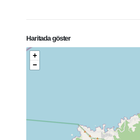
Haritada göster
+
−