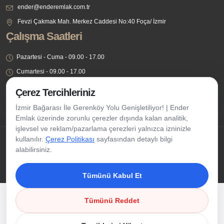
ender@enderemlak.com.tr
Fevzi Çakmak Mah. Merkez Caddesi No:40 Foça/ İzmir
Çalışma Saatleri
Pazartesi - Cuma - 09.00 - 17.00
Cumartesi - 09.00 - 17.00
Pazar - Kapalı
Çerez Tercihleriniz
İzmir Bağarası İle Gerenköy Yolu Genişletiliyor! | Ender
Emlak üzerinde zorunlu çerezler dışında kalan analitik,
işlevsel ve reklam/pazarlama çerezleri yalnızca izninizle
kullanılır.
Çerez Politikası
sayfasından detaylı bilgi
Telif Hakkı Saklıdır @ 2021 Ender Emlak
alabilirsiniz.
Çerez Tercihleri
Tümünü Kabul Et
Tümünü Reddet