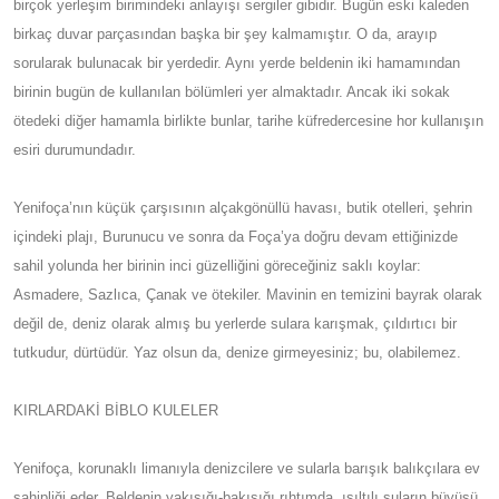
birçok yerleşim birimindeki anlayışı sergiler gibidir. Bugün eski kaleden
birkaç duvar parçasından başka bir şey kalmamıştır. O da, arayıp
sorularak bulunacak bir yerdedir. Aynı yerde beldenin iki hamamından
birinin bugün de kullanılan bölümleri yer almaktadır. Ancak iki sokak
ötedeki diğer hamamla birlikte bunlar, tarihe küfredercesine hor kullanışın
esiri durumundadır.
Yenifoça’nın küçük çarşısının alçakgönüllü havası, butik otelleri, şehrin
içindeki plajı, Burunucu ve sonra da Foça’ya doğru devam ettiğinizde
sahil yolunda her birinin inci güzelliğini göreceğiniz saklı koylar:
Asmadere, Sazlıca, Çanak ve ötekiler. Mavinin en temizini bayrak olarak
değil de, deniz olarak almış bu yerlerde sulara karışmak, çıldırtıcı bir
tutkudur, dürtüdür. Yaz olsun da, denize girmeyesiniz; bu, olabilemez.
KIRLARDAKİ BİBLO KULELER
Yenifoça, korunaklı limanıyla denizcilere ve sularla barışık balıkçılara ev
sahipliği eder. Beldenin yakışığı-bakışığı rıhtımda, ışıltılı suların büyüsü