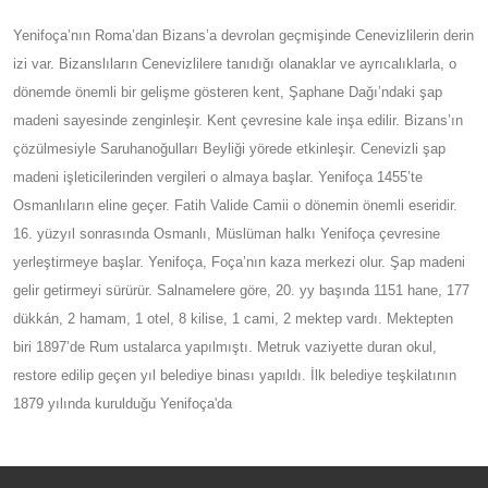
Yenifoça’nın Roma’dan Bizans’a devrolan geçmişinde Cenevizlilerin derin
izi var. Bizanslıların Cenevizlilere tanıdığı olanaklar ve ayrıcalıklarla, o
dönemde önemli bir gelişme gösteren kent, Şaphane Dağı’ndaki şap
madeni sayesinde zenginleşir. Kent çevresine kale inşa edilir. Bizans’ın
çözülmesiyle Saruhanoğulları Beyliği yörede etkinleşir. Cenevizli şap
madeni işleticilerinden vergileri o almaya başlar. Yenifoça 1455’te
Osmanlıların eline geçer. Fatih Valide Camii o dönemin önemli eseridir.
16. yüzyıl sonrasında Osmanlı, Müslüman halkı Yenifoça çevresine
yerleştirmeye başlar. Yenifoça, Foça’nın kaza merkezi olur. Şap madeni
gelir getirmeyi sürürür. Salnamelere göre, 20. yy başında 1151 hane, 177
dükkán, 2 hamam, 1 otel, 8 kilise, 1 cami, 2 mektep vardı. Mektepten
biri 1897’de Rum ustalarca yapılmıştı. Metruk vaziyette duran okul,
restore edilip geçen yıl belediye binası yapıldı. İlk belediye teşkilatının
1879 yılında kurulduğu Yenifoça'da