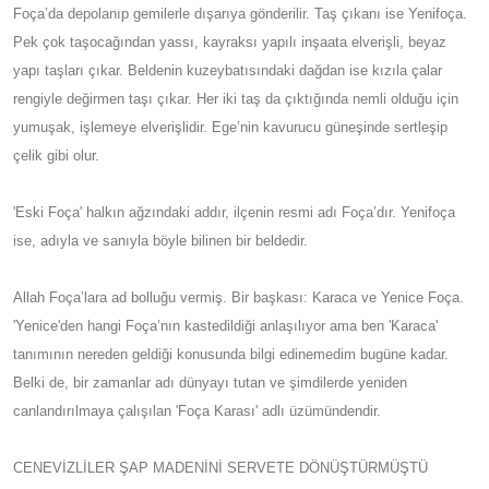
Foça’da depolanıp gemilerle dışarıya gönderilir. Taş çıkanı ise Yenifoça.
Pek çok taşocağından yassı, kayraksı yapılı inşaata elverişli, beyaz
yapı taşları çıkar. Beldenin kuzeybatısındaki dağdan ise kızıla çalar
rengiyle değirmen taşı çıkar. Her iki taş da çıktığında nemli olduğu için
yumuşak, işlemeye elverişlidir. Ege’nin kavurucu güneşinde sertleşip
çelik gibi olur.
'Eski Foça' halkın ağzındaki addır, ilçenin resmi adı Foça’dır. Yenifoça
ise, adıyla ve sanıyla böyle bilinen bir beldedir.
Allah Foça’lara ad bolluğu vermiş. Bir başkası: Karaca ve Yenice Foça.
'Yenice'den hangi Foça’nın kastedildiği anlaşılıyor ama ben 'Karaca'
tanımının nereden geldiği konusunda bilgi edinemedim bugüne kadar.
Belki de, bir zamanlar adı dünyayı tutan ve şimdilerde yeniden
canlandırılmaya çalışılan 'Foça Karası' adlı üzümündendir.
CENEVİZLİLER ŞAP MADENİNİ SERVETE DÖNÜŞTÜRMÜŞTÜ