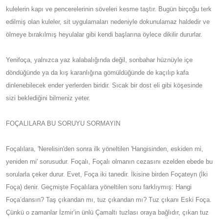
kulelerin kapı ve pencerelerinin söveleri kesme taştır. Bugün birçoğu terk
edilmiş olan kuleler, sit uygulamaları nedeniyle dokunulamaz haldedir ve
ölmeye bırakılmış heyulalar gibi kendi başlarına öylece dikilir dururlar.
Yenifoça, yalnızca yaz kalabalığında değil, sonbahar hüznüyle içe
döndüğünde ya da kış karanlığına gömüldüğünde de kaçılıp kafa
dinlenebilecek ender yerlerden biridir. Sıcak bir dost eli gibi köşesinde
sizi beklediğini bilmeniz yeter.
FOÇALILARA BU SORUYU SORMAYIN
Foçalılara, 'Nerelisin'den sonra ilk yöneltilen 'Hangisinden, eskiden mi,
yeniden mi' sorusudur. Foçalı, Foçalı olmanın cezasını ezelden ebede bu
sorularla çeker durur. Evet, Foça iki tanedir. İkisine birden Foçateyn (İki
Foça) denir. Geçmişte Foçalılara yöneltilen soru farklıymış: Hangi
Foça’dansın? Taş çıkandan mı, tuz çıkandan mı? Tuz çıkanı Eski Foça.
Çünkü o zamanlar İzmir’in ünlü Çamaltı tuzlası oraya bağlıdır, çıkan tuz