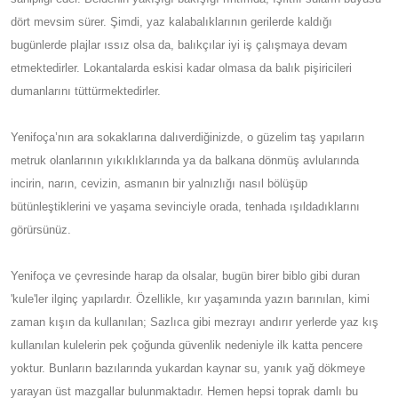
dört mevsim sürer. Şimdi, yaz kalabalıklarının gerilerde kaldığı
bugünlerde plajlar ıssız olsa da, balıkçılar iyi iş çalışmaya devam
etmektedirler. Lokantalarda eskisi kadar olmasa da balık pişiricileri
dumanlarını tüttürmektedirler.
Yenifoça’nın ara sokaklarına dalıverdiğinizde, o güzelim taş yapıların
metruk olanlarının yıkıklıklarında ya da balkana dönmüş avlularında
incirin, narın, cevizin, asmanın bir yalnızlığı nasıl bölüşüp
bütünleştiklerini ve yaşama sevinciyle orada, tenhada ışıldadıklarını
görürsünüz.
Yenifoça ve çevresinde harap da olsalar, bugün birer biblo gibi duran
'kule'ler ilginç yapılardır. Özellikle, kır yaşamında yazın barınılan, kimi
zaman kışın da kullanılan; Sazlıca gibi mezrayı andırır yerlerde yaz kış
kullanılan kulelerin pek çoğunda güvenlik nedeniyle ilk katta pencere
yoktur. Bunların bazılarında yukardan kaynar su, yanık yağ dökmeye
yarayan üst mazgallar bulunmaktadır. Hemen hepsi toprak damlı bu