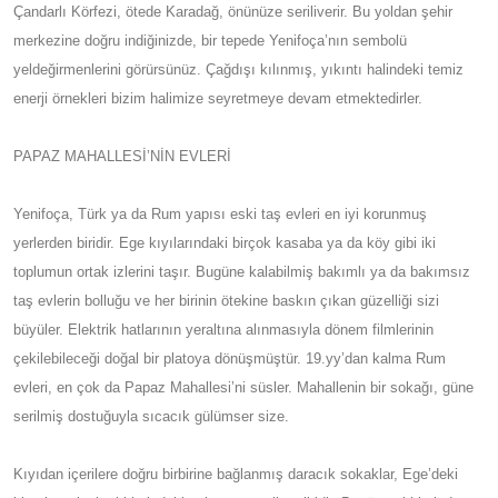
Çandarlı Körfezi, ötede Karadağ, önünüze seriliverir. Bu yoldan şehir
merkezine doğru indiğinizde, bir tepede Yenifoça’nın sembolü
yeldeğirmenlerini görürsünüz. Çağdışı kılınmış, yıkıntı halindeki temiz
enerji örnekleri bizim halimize seyretmeye devam etmektedirler.
PAPAZ MAHALLESİ’NİN EVLERİ
Yenifoça, Türk ya da Rum yapısı eski taş evleri en iyi korunmuş
yerlerden biridir. Ege kıyılarındaki birçok kasaba ya da köy gibi iki
toplumun ortak izlerini taşır. Bugüne kalabilmiş bakımlı ya da bakımsız
taş evlerin bolluğu ve her birinin ötekine baskın çıkan güzelliği sizi
büyüler. Elektrik hatlarının yeraltına alınmasıyla dönem filmlerinin
çekilebileceği doğal bir platoya dönüşmüştür. 19.yy’dan kalma Rum
evleri, en çok da Papaz Mahallesi’ni süsler. Mahallenin bir sokağı, güne
serilmiş dostuğuyla sıcacık gülümser size.
Kıyıdan içerilere doğru birbirine bağlanmış daracık sokaklar, Ege’deki