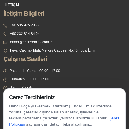
İLETİŞİM
İletişim Bilgileri
+90 535 975 28 72
+90 232 814 84 04
ender@enderemlak.com.tr
Fevzi Çakmak Mah. Merkez Caddesi No:40 Foça/ İzmir
Çalışma Saatleri
Pazartesi - Cuma - 09.00 - 17.00
Cumartesi - 09.00 - 17.00
Pazar - Kapalı
Çerez Tercihleriniz
Hangi Foça’yı Gezmek İsterdiniz | Ender Emlak üzerinde
zorunlu çerezler dışında kalan analitik, işlevsel ve
reklam/pazarlama çerezleri yalnızca izninizle kullanılır.
Çerez
Telif Hakkı Saklıdır @ 2021 Ender Emlak
Politikası
sayfasından detaylı bilgi alabilirsiniz.