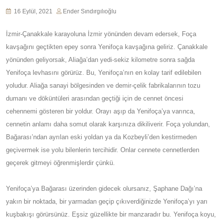
16 Eylül, 2021
Ender Sındırgılıoğlu
İzmir-Çanakkale karayoluna İzmir yönünden devam edersek, Foça
kavşağını geçtikten epey sonra Yenifoça kavşağına geliriz. Çanakkale
yönünden geliyorsak, Aliağa’dan yedi-sekiz kilometre sonra sağda
Yenifoça levhasını görürüz. Bu, Yenifoça’nın en kolay tarif edilebilen
yoludur. Aliağa sanayi bölgesinden ve demir-çelik fabrikalarının tozu
dumanı ve döküntüleri arasından geçtiği için de cennet öncesi
cehennemi gösteren bir yoldur. Orayı aşıp da Yenifoça’ya varınca,
cennetin anlamı daha somut olarak karşınıza dikiliverir. Foça yolundan,
Bağarası’ndan ayrılan eski yoldan ya da Kozbeyli’den kestirmeden
geçivermek ise yolu bilenlerin tercihidir. Onlar cennete cennetlerden
geçerek gitmeyi öğrenmişlerdir çünkü.
Yenifoça’ya Bağarası üzerinden gidecek olursanız, Şaphane Dağı’na
yakın bir noktada, bir yarmadan geçip çıkıverdiğinizde Yenifoça’yı yarı
kuşbakışı görürsünüz. Eşsiz güzellikte bir manzaradır bu. Yenifoça koyu,